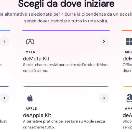
Scegli da dove iniziare
ie alternative selezionate per ridurre la dipendenza da un ecos
senza dover cambiare tutto in una volta.
META
MI
deMeta Kit
deM
on
Social, chat e servizi per uscire dall’orbita di Meta
Offic
con più calma.
dipen
APPLE
AM
deApple Kit
deA
bloat
Alternative pratiche per restare su Apple senza
Shopp
consegnarle tutto.
semp