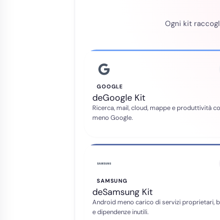
Ogni kit raccogl
GOOGLE
deGoogle Kit
Ricerca, mail, cloud, mappe e produttività c
meno Google.
Telegram
Gruppo ufficiale
SAMSUNG
deSamsung Kit
Matrix
Android meno carico di servizi proprietari, 
Chat federata
e dipendenze inutili.