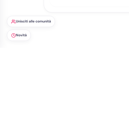
Signal
Messaggistica sicura
Unisciti alle comunità
Novità