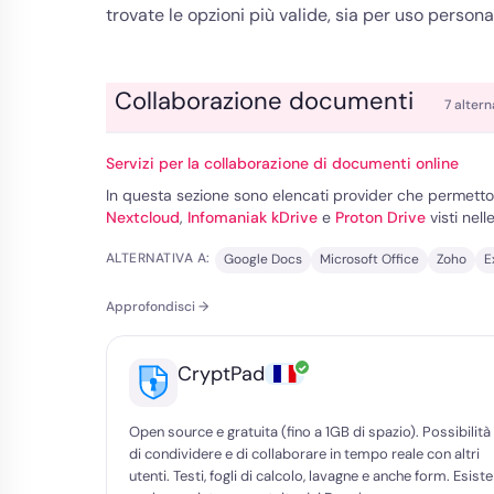
trovate le opzioni più valide, sia per uso person
Collaborazione documenti
7 altern
Servizi per la collaborazione di documenti online
In questa sezione sono elencati provider che permett
Nextcloud
,
Infomaniak kDrive
e
Proton Drive
visti nel
ALTERNATIVA A:
Google Docs
Microsoft Office
Zoho
E
Approfondisci →
✓
CryptPad
Open source e gratuita (fino a 1GB di spazio). Possibilità
di condividere e di collaborare in tempo reale con altri
utenti. Testi, fogli di calcolo, lavagne e anche form. Esiste