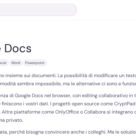
e Docs
xcel
Word
Powerpoint
o insieme sui documenti. La possibilità di modificare un test
omodità sembra impossibile, ma le alternative ci sono e funzi
nza di Google Docs nel browser, con editing collaborativo in 
ove finiscono i vostri dati. I progetti open source come CryptP
ti. Altre piattaforme come OnlyOffice o Collabora si integran
ma privato.
cata, perché bisogna convincere anche i colleghi. Ma le soluzi