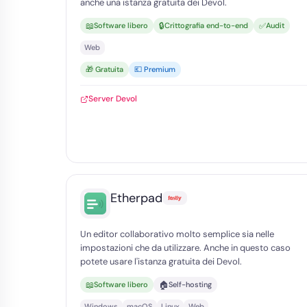
anche una istanza gratuita dei Devol.
📖
🔒
✅
Software libero
Crittografia end-to-end
Audit
Web
🎁 Gratuita
💶 Premium
Server Devol
Etherpad
Un editor collaborativo molto semplice sia nelle
impostazioni che da utilizzare. Anche in questo caso
potete usare l'istanza gratuita dei Devol.
📖
🏠
Software libero
Self-hosting
Windows
macOS
Linux
Web