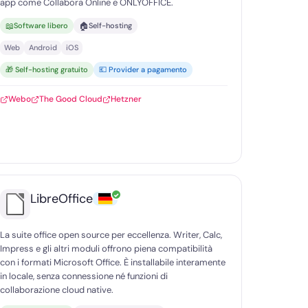
app come Collabora Online e ONLYOFFICE.
📖
🏠
Software libero
Self-hosting
Web
Android
iOS
🎁 Self-hosting gratuito
💶 Provider a pagamento
Webo
The Good Cloud
Hetzner
✓
LibreOffice
La suite office open source per eccellenza. Writer, Calc,
Impress e gli altri moduli offrono piena compatibilità
con i formati Microsoft Office. È installabile interamente
in locale, senza connessione né funzioni di
collaborazione cloud native.