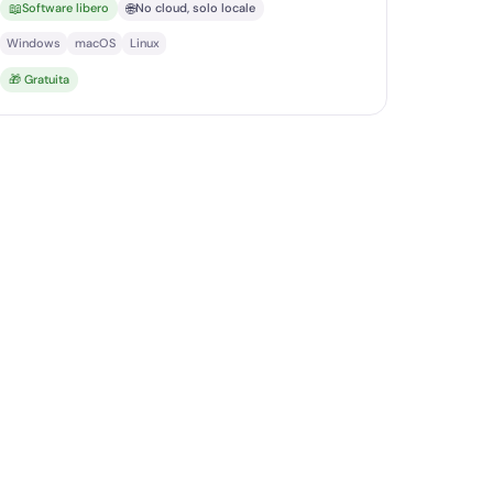
📖
🌐
Software libero
No cloud, solo locale
Windows
macOS
Linux
🎁 Gratuita