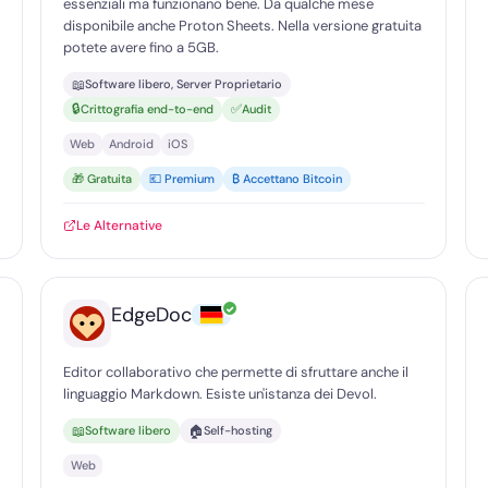
essenziali ma funzionano bene. Da qualche mese
disponibile anche Proton Sheets. Nella versione gratuita
potete avere fino a 5GB.
📖
Software libero, Server Proprietario
🔒
✅
Crittografia end-to-end
Audit
Web
Android
iOS
🎁 Gratuita
💶 Premium
₿ Accettano Bitcoin
Le Alternative
✓
EdgeDoc
Editor collaborativo che permette di sfruttare anche il
linguaggio Markdown. Esiste un'istanza dei Devol.
📖
🏠
Software libero
Self-hosting
Web