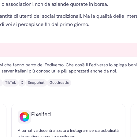
i o associazioni, non da aziende quotate in borsa.
ntità di utenti dei social tradizionali. Ma la qualità delle inte
i voi si percepisce fin dal primo giorno.
ivi che fanno parte del Fediverso. Che cos'è il Fediverso lo spiega be
 server italiani più conosciuti e più apprezzati anche da noi.
n
TikTok
X
Snapchat
Goodreads
Pixelfed
Alternativa decentralizzata a Instagram senza pubblicità
e in continua crescita e sviluppo.