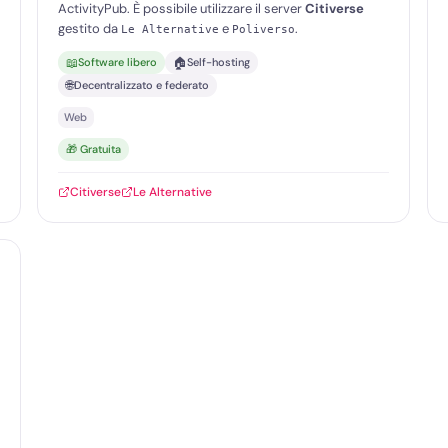
ActivityPub. È possibile utilizzare il server
Citiverse
gestito da
e
.
Le Alternative
Poliverso
📖
🏠
Software libero
Self-hosting
🌐
Decentralizzato e federato
Web
🎁 Gratuita
Citiverse
Le Alternative