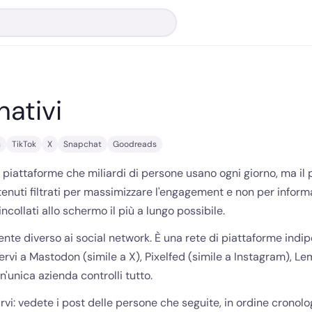
nativi
n
TikTok
X
Snapchat
Goodreads
 piattaforme che miliardi di persone usano ogni giorno, ma il 
enuti filtrati per massimizzare l'engagement e non per informar
collati allo schermo il più a lungo possibile.
nte diverso ai social network. È una rete di piattaforme indi
ervi a Mastodon (simile a X), Pixelfed (simile a Instagram), Le
n'unica azienda controlli tutto.
: vedete i post delle persone che seguite, in ordine cronologic