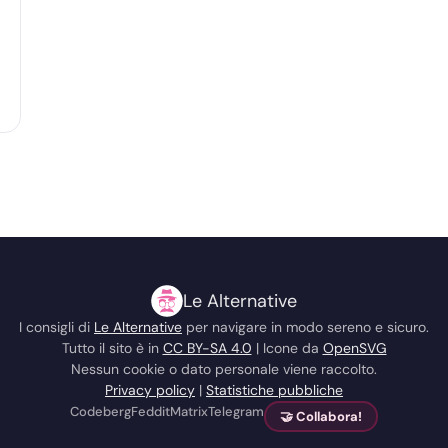
Le Alternative
I consigli di
Le Alternative
per navigare in modo sereno e sicuro.
Tutto il sito è in
CC BY-SA 4.0
| Icone da
OpenSVG
Nessun cookie o dato personale viene raccolto.
Privacy policy
|
Statistiche pubbliche
Codeberg
Feddit
Matrix
Telegram
🤝 Collabora!