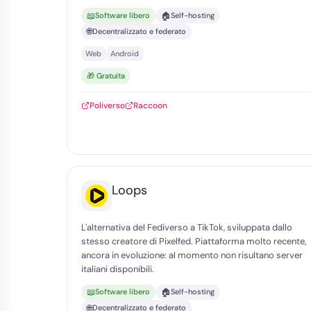
📖
🏠
Software libero
Self-hosting
🌐
Decentralizzato e federato
Web
Android
🎁 Gratuita
Poliverso
Raccoon
Loops
L'alternativa del Fediverso a TikTok, sviluppata dallo
stesso creatore di Pixelfed. Piattaforma molto recente,
ancora in evoluzione: al momento non risultano server
italiani disponibili.
📖
🏠
Software libero
Self-hosting
🌐
Decentralizzato e federato