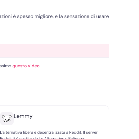
razioni è spesso migliore, e la sensazione di usare
nissimo
questo video
.
Lemmy
L'alternativa libera e decentralizzata a Reddit. Il server
Feddit.it è gestito da Le Alternative e Poliverso.