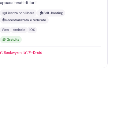
appassionati di libri!
📖
🏠
Licenza non libera
Self-hosting
🌐
Decentralizzato e federato
Web
Android
iOS
🎁 Gratuita
Bookwyrm.it
F-Droid