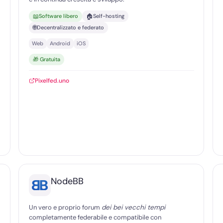
📖
🏠
Software libero
Self-hosting
🌐
Decentralizzato e federato
Web
Android
iOS
🎁 Gratuita
Pixelfed.uno
NodeBB
Un vero e proprio forum
dei bei vecchi tempi
completamente federabile e compatibile con