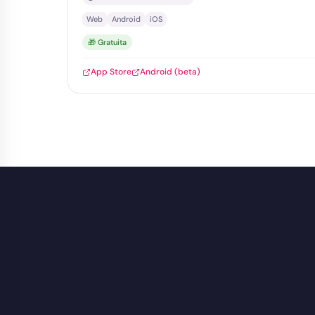
Web
Android
iOS
🎁 Gratuita
App Store
Android (beta)