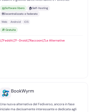
📖
🏠
Software libero
Self-hosting
🌐
Decentralizzato e federato
Web
Android
iOS
🎁 Gratuita
Feddit
F-Droid
Raccoon
Le Alternative
BookWyrm
Una nuova alternativa del Fediverso, ancora in fase
iniziale ma decisamente interessante e dedicata agli