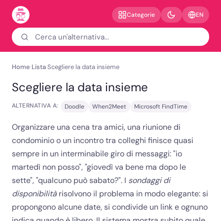
EN
Categorie
Home
Lista
Scegliere la data insieme
›
›
Scegliere la data insieme
ALTERNATIVA A:
Doodle
When2Meet
Microsoft FindTime
Organizzare una cena tra amici, una riunione di
condominio o un incontro tra colleghi finisce quasi
sempre in un interminabile giro di messaggi: "io
martedì non posso", "giovedì va bene ma dopo le
sette", "qualcuno può sabato?". I
sondaggi di
disponibilità
risolvono il problema in modo elegante: si
propongono alcune date, si condivide un link e ognuno
indica quando è libero. Il sistema mostra subito quale