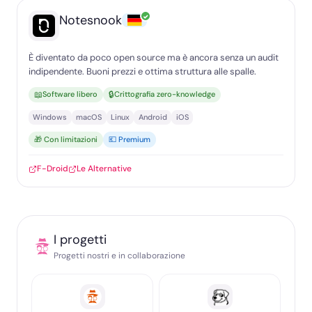
✓
Notesnook
È diventato da poco open source ma è ancora senza un audit
indipendente. Buoni prezzi e ottima struttura alle spalle.
📖
🔒
Software libero
Crittografia zero-knowledge
Windows
macOS
Linux
Android
iOS
🎁 Con limitazioni
💶 Premium
F-Droid
Le Alternative
I progetti
Progetti nostri e in collaborazione