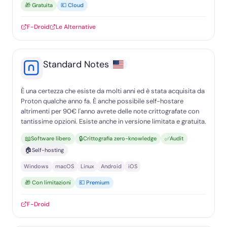
🎁 Gratuita
💶 Cloud
F-Droid
Le Alternative
Standard Notes
È una certezza che esiste da molti anni ed è stata acquisita da
Proton qualche anno fa. È anche possibile self-hostare
altrimenti per 90€ l'anno avrete delle note crittografate con
tantissime opzioni. Esiste anche in versione limitata e gratuita.
📖
🔒
✅
Software libero
Crittografia zero-knowledge
Audit
🏠
Self-hosting
Windows
macOS
Linux
Android
iOS
🎁 Con limitazioni
💶 Premium
F-Droid