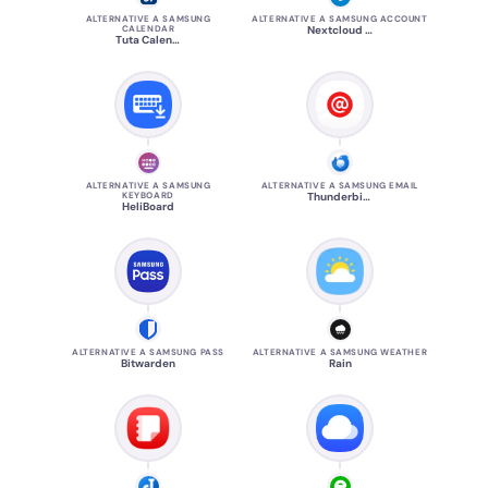
ALTERNATIVE A SAMSUNG
ALTERNATIVE A SAMSUNG ACCOUNT
CALENDAR
Nextcloud Contacts
Tuta Calendar
ALTERNATIVE A SAMSUNG
ALTERNATIVE A SAMSUNG EMAIL
KEYBOARD
Thunderbird
HeliBoard
ALTERNATIVE A SAMSUNG PASS
ALTERNATIVE A SAMSUNG WEATHER
Bitwarden
Rain