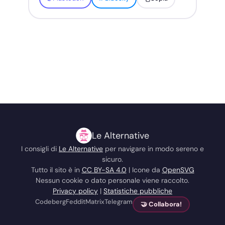
Condividi
Annulla
Le Alternative
I consigli di
Le Alternative
per navigare in modo sereno e
sicuro.
Tutto il sito è in
CC BY-SA 4.0
| Icone da
OpenSVG
Nessun cookie o dato personale viene raccolto.
Privacy policy
|
Statistiche pubbliche
Codeberg
Feddit
Matrix
Telegram
🤝 Collabora!